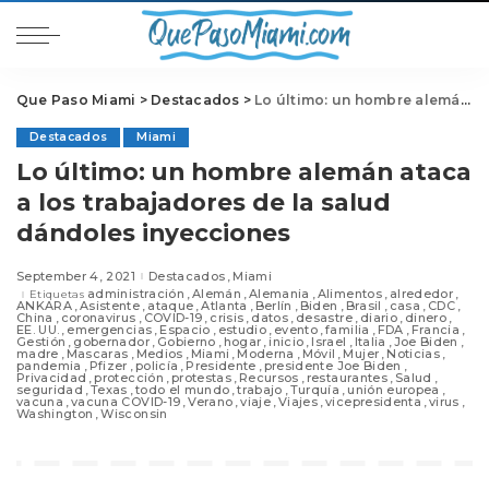
Que Paso Miami
>
Destacados
>
Lo último: un hombre alemán ataca a los trabajadores de la salud dándoles inyecciones
Destacados
Miami
Lo último: un hombre alemán ataca
a los trabajadores de la salud
dándoles inyecciones
September 4, 2021
Destacados
Miami
administración
Alemán
Alemania
Alimentos
alrededor
Etiquetas
ANKARA
Asistente
ataque
Atlanta
Berlín
Biden
Brasil
casa
CDC
China
coronavirus
COVID-19
crisis
datos
desastre
diario
dinero
EE. UU.
emergencias
Espacio
estudio
evento
familia
FDA
Francia
Gestión
gobernador
Gobierno
hogar
inicio
Israel
Italia
Joe Biden
madre
Mascaras
Medios
Miami
Moderna
Móvil
Mujer
Noticias
pandemia
Pfizer
policía
Presidente
presidente Joe Biden
Privacidad
protección
protestas
Recursos
restaurantes
Salud
seguridad
Texas
todo el mundo
trabajo
Turquía
unión europea
vacuna
vacuna COVID-19
Verano
viaje
Viajes
vicepresidenta
virus
Washington
Wisconsin