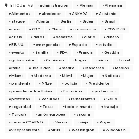
administración
Alemán
Alemania
ETIQUETAS
Alimentos
alrededor
ANKARA
Asistente
ataque
Atlanta
Berlín
Biden
Brasil
casa
CDC
China
coronavirus
COVID-19
crisis
datos
desastre
diario
dinero
EE. UU.
emergencias
Espacio
estudio
evento
familia
FDA
Francia
Gestión
gobernador
Gobierno
hogar
inicio
Israel
Italia
Joe Biden
madre
Mascaras
Medios
Miami
Moderna
Móvil
Mujer
Noticias
pandemia
Pfizer
policía
Presidente
presidente Joe Biden
Privacidad
protección
protestas
Recursos
restaurantes
Salud
seguridad
Texas
todo el mundo
trabajo
Turquía
unión europea
vacuna
vacuna COVID-19
Verano
viaje
Viajes
vicepresidenta
virus
Washington
Wisconsin