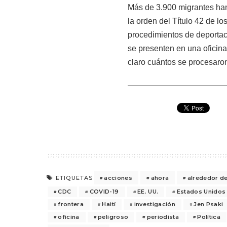
Más de 3.900 migrantes ha
la orden del Título 42 de 
procedimientos de deportaci
se presenten en una oficina
claro cuántos se procesaro
acciones
ahora
alrededor d
ETIQUETAS
CDC
COVID-19
EE. UU.
Estados Unidos
frontera
Haití
investigación
Jen Psaki
oficina
peligroso
periodista
Política