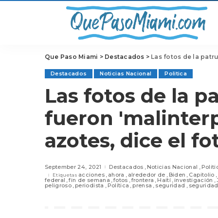
Que Paso Miami
>
Destacados
>
Las fotos de la patrull
Destacados
Noticias Nacional
Politica
Las fotos de la pa
fueron 'malinter
azotes, dice el f
September 24, 2021
Destacados
Noticias Nacional
Politi
acciones
ahora
alrededor de
Biden
Capitolio
Etiquetas
federal
fin de semana
fotos
frontera
Haití
investigación
peligroso
periodista
Política
prensa
seguridad
seguridad