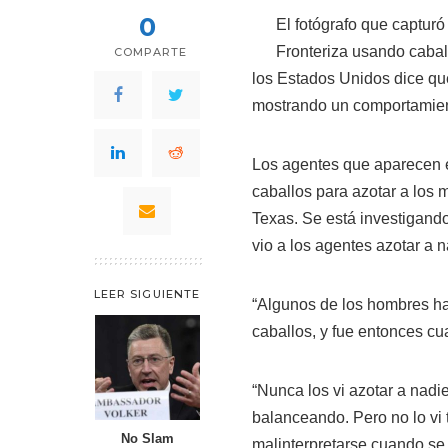
0
El fotógrafo que capturó
Fronteriza usando caball
COMPARTE
los Estados Unidos dice qu
mostrando un comportamien
Los agentes que aparecen e
caballos para azotar a los m
Texas. Se está investigando
vio a los agentes azotar a n
LEER SIGUIENTE
“Algunos de los hombres hai
caballos, y fue entonces cu
“Nunca los vi azotar a nadie
balanceando. Pero no lo vi
No Slam
malinterpretarse cuando se 