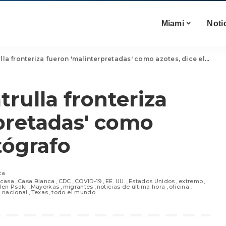
Miami
Noti
a fronteriza fueron 'malinterpretadas' como azotes, dice el fotógrafo
trulla fronteriza
pretadas' como
otógrafo
ca
casa
Casa Blanca
CDC
COVID-19
EE. UU.
Estados Unidos
extremo
Jen Psaki
Mayorkas
migrantes
noticias de última hora
oficina
 nacional
Texas
todo el mundo