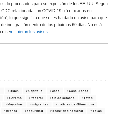
n sido procesados para su expulsión de los EE. UU. Según
los CDC relacionada con COVID-19 o “colocados en
ón”, lo que significa que se les ha dado un aviso para que
 de inmigración dentro de los próximos 60 días. No está
n o se
recibieron los avisos
.
e
Biden
Capitolio
casa
Casa Blanca
extremo
federal
fin de semana
fotos
Mayorkas
migrantes
noticias de última hora
prensa
seguridad
seguridad nacional
Texas