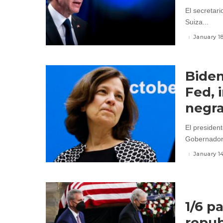
El secretar
Suiza...
January 1
Biden
Fed, 
negr
El presiden
Gobernadore
January 1
1/6 pa
repub