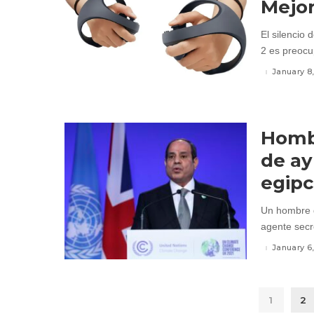
Mejo
El silencio
2 es preocu
January 8
Homb
de ay
egipc
Un hombre d
agente secre
January 6
1
2