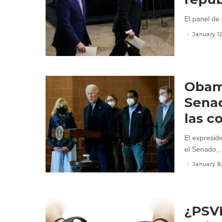
El panel de 
January 1
Obama
Senad
las c
El expresid
el Senado,..
January 8
¿PSVR