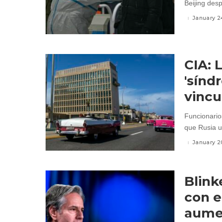
Beijing desp
January 2
CIA: 
'sínd
vincu
Funcionario
que Rusia u.
January 2
Blink
con e
aumen