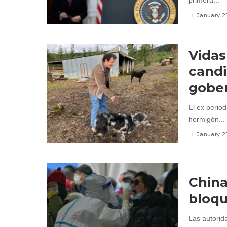
primera...
January 2
Vidas
candi
gobe
El ex perio
hormigón...
January 2
China
bloqu
Las autorid