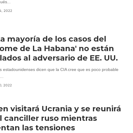
ués...
4, 2022
La mayoría de los casos del
rome de La Habana' no están
lados al adversario de EE. UU.
s estadounidenses dicen que la CIA cree que es poco probable
..
0, 2022
en visitará Ucrania y se reunirá
l canciller ruso mientras
tan las tensiones