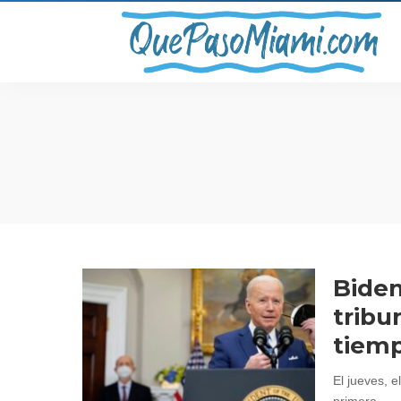
Biden
tribu
tiemp
El jueves, 