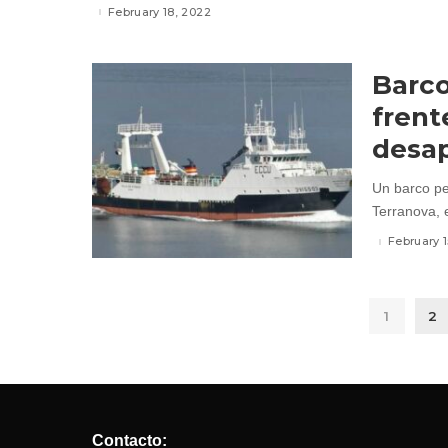
February 18, 2022
Barco
frent
desa
Un barco pe
Terranova, e
February 1
1
2
Contacto: