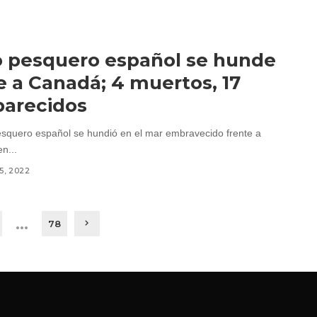
 pesquero español se hunde
e a Canadá; 4 muertos, 17
parecidos
squero español se hundió en el mar embravecido frente a
n...
5, 2022
…
78