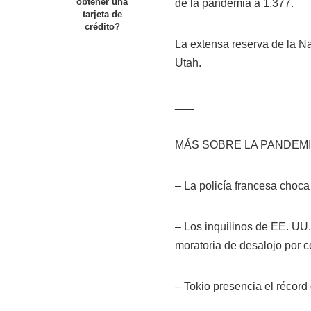
obtener una
de la pandemia a 1.377.
tarjeta de
crédito?
La extensa reserva de la N
Utah.
___
MÁS SOBRE LA PANDEMI
– La policía francesa choc
– Los inquilinos de EE. UU
moratoria de desalojo por c
– Tokio presencia el récord