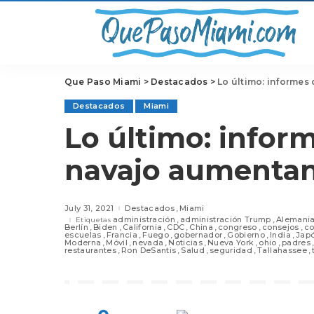
Que Paso Miami
>
Destacados
>
Lo último: informes
Destacados
Miami
Lo último: inform
navajo aumentan 
July 31, 2021
Destacados
Miami
administración
administración Trump
Alemani
Etiquetas
Berlín
Biden
California
CDC
China
congreso
consejos
co
escuelas
Francia
Fuego
gobernador
Gobierno
India
Jap
Moderna
Móvil
nevada
Noticias
Nueva York
ohio
padres
restaurantes
Ron DeSantis
Salud
seguridad
Tallahassee