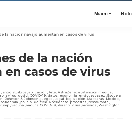
Miami
Noti
 de la nación navajo aumentan en casos de virus
es de la nación
en casos de virus
a
antidisturbios
aplicación
Arte
AstraZeneca
atención médica
ronavirus
covid
COVID-19
datos
economía
envío
escasez
Escuela
ón
Johnson & Johnson
juegos
Legal
legislación
Mascaras
Mexico
pandemia
policía
Política
Presidente
protestas
restaurante
trump
vacuna
vacuna COVID-19
Verano
virus
vivienda
Washington