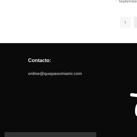
September
1
Contacto:
online@quepasomiami.com