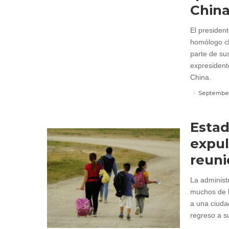
Chin
El presiden
homólogo ch
parte de su
expresident
China.
September
Estad
expul
reuni
La administ
muchos de l
a una ciuda
regreso a su