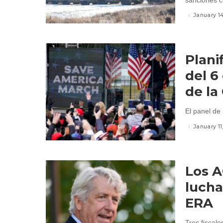
sanciones co
January 1
Plani
del 6
de la
El panel de 
January 11
Los 
lucha
ERA
Tres fiscal