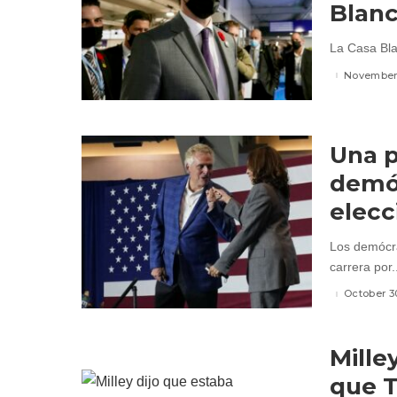
Blan
La Casa Blan
November 
Una p
demóc
elecc
Los demócra
carrera por.
October 3
Mille
que T