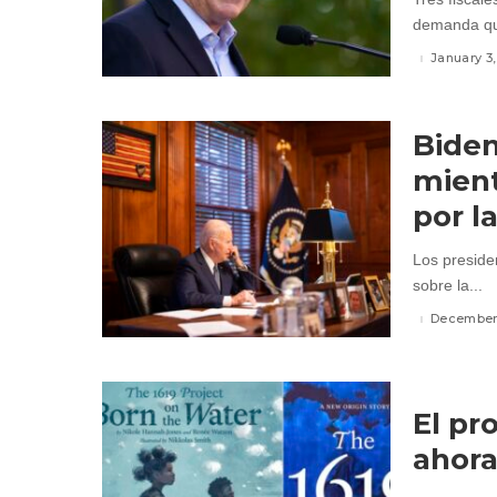
demanda que
January 3
Biden
mient
por l
Los preside
sobre la...
December 
El pr
ahora