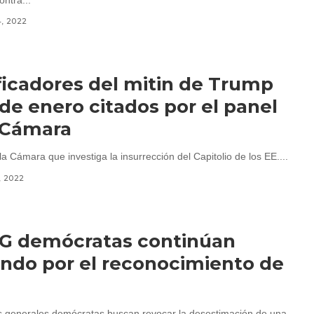
ntra...
4, 2022
ficadores del mitin de Trump
 de enero citados por el panel
 Cámara
la Cámara que investiga la insurrección del Capitolio de los EE....
, 2022
AG demócratas continúan
ndo por el reconocimiento de
es generales demócratas buscan revocar la desestimación de una