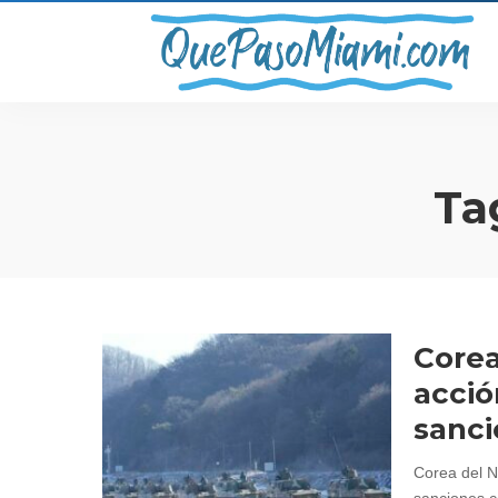
Ta
Corea
acció
sanci
Corea del N