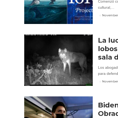
Comenzó com
cultural,...
November 
La lu
lobos
sala 
Los abogado
para defende
November 
Biden
Obrad