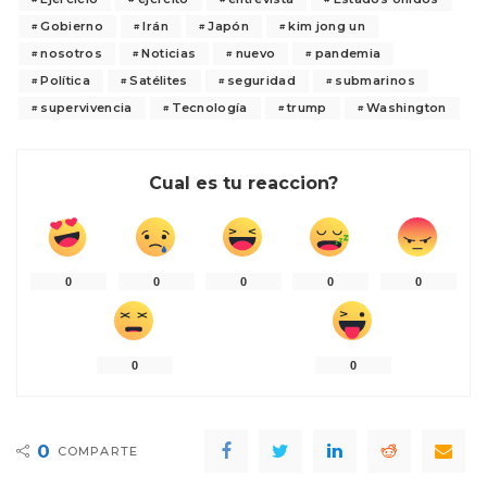
Gobierno
Irán
Japón
kim jong un
nosotros
Noticias
nuevo
pandemia
Política
Satélites
seguridad
submarinos
supervivencia
Tecnología
trump
Washington
Cual es tu reaccion?
0
0
0
0
0
0
0
0
COMPARTE