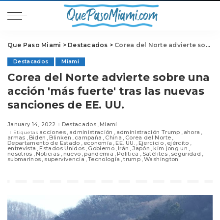
Que Paso Miami
>
Destacados
>
Corea del Norte advierte sobre una acción 'más fuerte' tras las nuevas sanciones de EE. UU.
Destacados
Miami
Corea del Norte advierte sobre una
acción 'más fuerte' tras las nuevas
sanciones de EE. UU.
January 14, 2022
Destacados
Miami
acciones
administración
administración Trump
ahora
Etiquetas
armas
Biden
Blinken
campaña
China
Corea del Norte
Departamento de Estado
economía
EE. UU.
Ejercicio
ejército
entrevista
Estados Unidos
Gobierno
Irán
Japón
kim jong un
nosotros
Noticias
nuevo
pandemia
Política
Satélites
seguridad
submarinos
supervivencia
Tecnología
trump
Washington