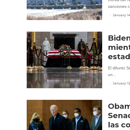
sanciones co
January 1
Biden
mient
estad
El difunto 
un...
January 1
Obama
Senad
las c