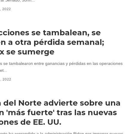
 al Senado, John...
1, 2022
cciones se tambalean, se
en a otra pérdida semanal;
ix se sumerge
s se tambalearon entre ganancias y pérdidas en las operaciones
et...
1, 2022
 del Norte advierte sobre una
n 'más fuerte' tras las nuevas
ones de EE. UU.
orte ha reprendido a la administración Biden por imponer nuevas