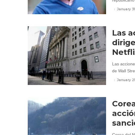
republicano
January 3
Las a
dirig
Netfl
Las accione
de Wall Stre
January 2
Corea
acció
sanci
Corea del N