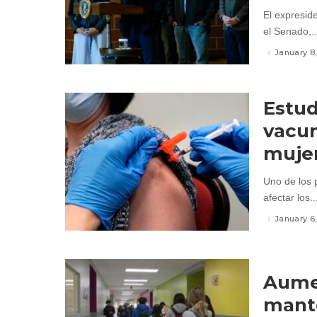
El expresid
el Senado,..
January 8
Estud
vacun
muje
Uno de los 
afectar los..
January 6
Aume
mante