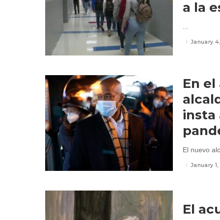
a la 
...
January 4
En el
alcal
insta 
pand
El nuevo al
January 1
El ac