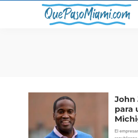
John 
para 
Mich
El empresar