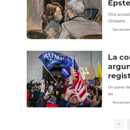
Epste
Otra acusado
Ghislaine...
December 
La co
argu
regis
Un panel de
las...
November 
1