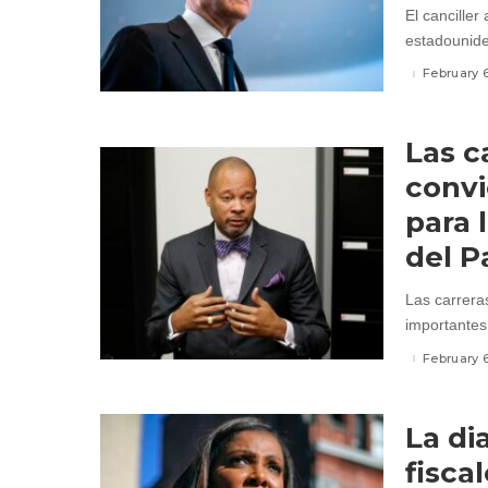
El canciller
estadounide
February 
Las c
convi
para 
del P
Las carreras
importantes
February 
La di
fiscal