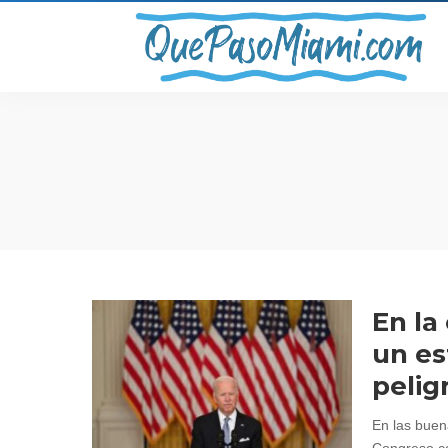
En la
un es
pelig
En las buen