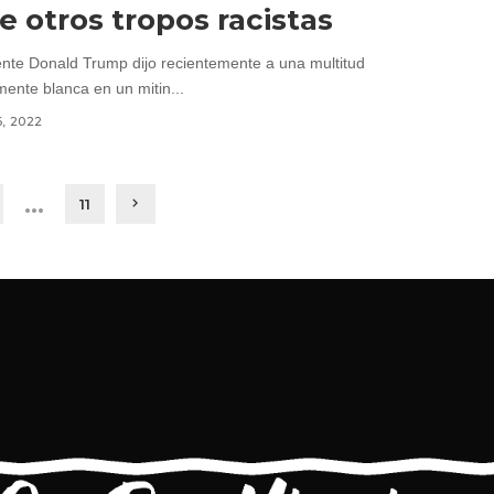
e otros tropos racistas
ente Donald Trump dijo recientemente a una multitud
mente blanca en un mitin...
6, 2022
…
11