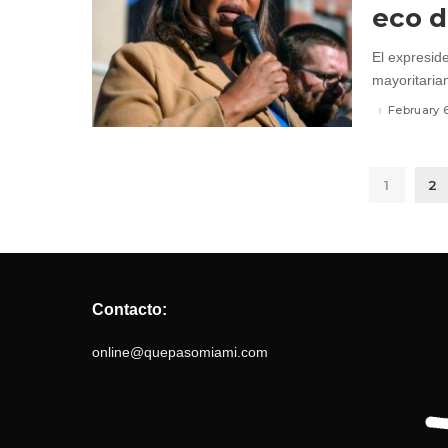
eco d
El expresid
mayoritaria
February 
1
2
Contacto:
online@quepasomiami.com