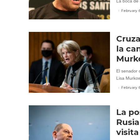
La boca de J
February 
Cruza
la ca
Murk
El senador 
Lisa Murkow
February 
La po
Rusia
visita