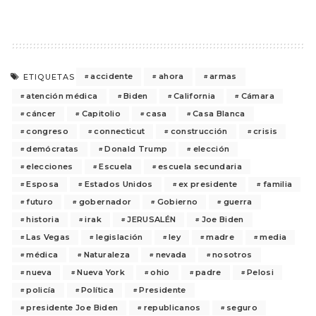
accidente
ahora
armas
ETIQUETAS
atención médica
Biden
California
Cámara
cáncer
Capitolio
casa
Casa Blanca
congreso
connecticut
construcción
crisis
demócratas
Donald Trump
elección
elecciones
Escuela
escuela secundaria
Esposa
Estados Unidos
ex presidente
familia
futuro
gobernador
Gobierno
guerra
historia
irak
JERUSALÉN
Joe Biden
Las Vegas
legislación
ley
madre
media
médica
Naturaleza
nevada
nosotros
nueva
Nueva York
ohio
padre
Pelosi
policía
Política
Presidente
presidente Joe Biden
republicanos
seguro