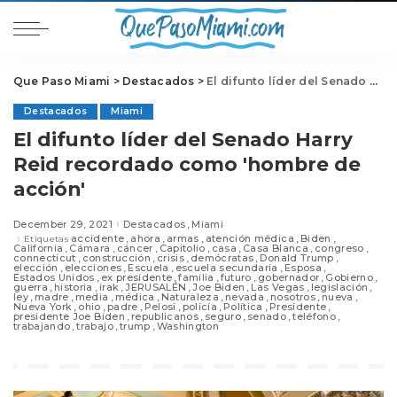
Que Paso Miami
>
Destacados
>
El difunto líder del Senado Harry Reid recordado como 'hombre de acción'
Destacados
Miami
El difunto líder del Senado Harry
Reid recordado como 'hombre de
acción'
December 29, 2021
Destacados
Miami
accidente
ahora
armas
atención médica
Biden
Etiquetas
California
Cámara
cáncer
Capitolio
casa
Casa Blanca
congreso
connecticut
construcción
crisis
demócratas
Donald Trump
elección
elecciones
Escuela
escuela secundaria
Esposa
Estados Unidos
ex presidente
familia
futuro
gobernador
Gobierno
guerra
historia
irak
JERUSALÉN
Joe Biden
Las Vegas
legislación
ley
madre
media
médica
Naturaleza
nevada
nosotros
nueva
Nueva York
ohio
padre
Pelosi
policía
Política
Presidente
presidente Joe Biden
republicanos
seguro
senado
teléfono
trabajando
trabajo
trump
Washington