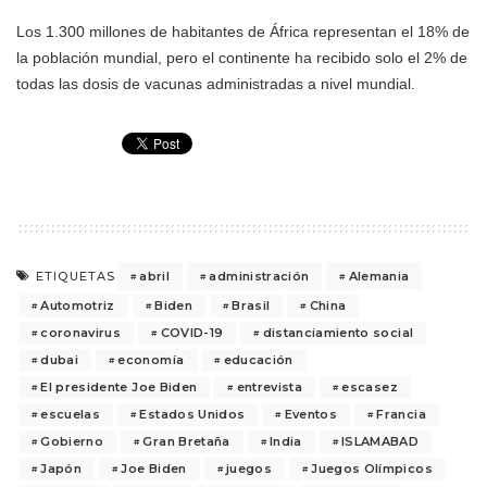
Los 1.300 millones de habitantes de África representan el 18% de
la población mundial, pero el continente ha recibido solo el 2% de
todas las dosis de vacunas administradas a nivel mundial.
abril
administración
Alemania
ETIQUETAS
Automotriz
Biden
Brasil
China
coronavirus
COVID-19
distanciamiento social
dubai
economía
educación
El presidente Joe Biden
entrevista
escasez
escuelas
Estados Unidos
Eventos
Francia
Gobierno
Gran Bretaña
India
ISLAMABAD
Japón
Joe Biden
juegos
Juegos Olímpicos