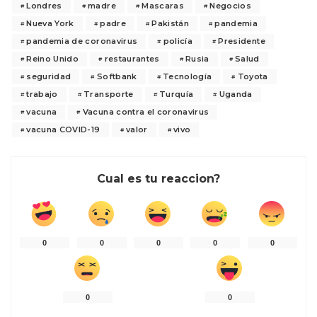
Londres
madre
Mascaras
Negocios
Nueva York
padre
Pakistán
pandemia
pandemia de coronavirus
policía
Presidente
Reino Unido
restaurantes
Rusia
Salud
seguridad
Softbank
Tecnología
Toyota
trabajo
Transporte
Turquía
Uganda
vacuna
Vacuna contra el coronavirus
vacuna COVID-19
valor
vivo
Cual es tu reaccion?
0
0
0
0
0
0
0