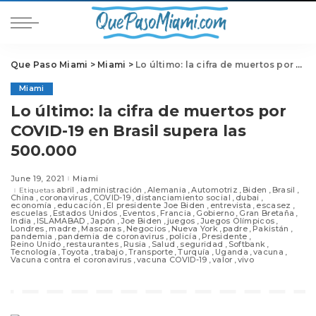
Que Paso Miami
>
Miami
>
Lo último: la cifra de muertos por COVID-19 en Brasil supera las 500.000
Miami
Lo último: la cifra de muertos por
COVID-19 en Brasil supera las
500.000
June 19, 2021
Miami
abril
administración
Alemania
Automotriz
Biden
Brasil
Etiquetas
China
coronavirus
COVID-19
distanciamiento social
dubai
economía
educación
El presidente Joe Biden
entrevista
escasez
escuelas
Estados Unidos
Eventos
Francia
Gobierno
Gran Bretaña
India
ISLAMABAD
Japón
Joe Biden
juegos
Juegos Olímpicos
Londres
madre
Mascaras
Negocios
Nueva York
padre
Pakistán
pandemia
pandemia de coronavirus
policía
Presidente
Reino Unido
restaurantes
Rusia
Salud
seguridad
Softbank
Tecnología
Toyota
trabajo
Transporte
Turquía
Uganda
vacuna
Vacuna contra el coronavirus
vacuna COVID-19
valor
vivo