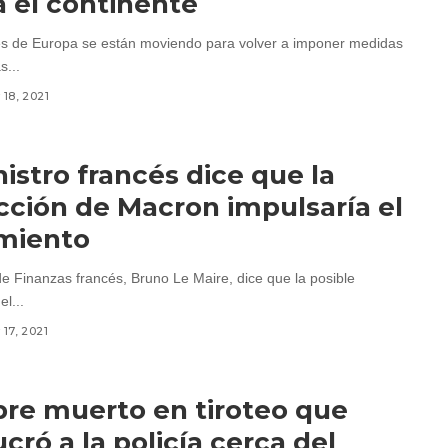
a el continente
s de Europa se están moviendo para volver a imponer medidas
s...
18, 2021
nistro francés dice que la
cción de Macron impulsaría el
miento
 de Finanzas francés, Bruno Le Maire, dice que la posible
el...
17, 2021
e muerto en tiroteo que
ucró a la policía cerca del