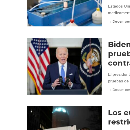
Estados Uni
medicamento
December 
Biden
prueb
contr
El presiden
pruebas de
December 
Los e
restr