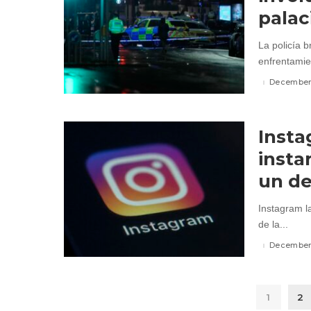
palac
La policía 
enfrentamie
December 
Insta
insta
un d
Instagram l
de la...
December 
1
2