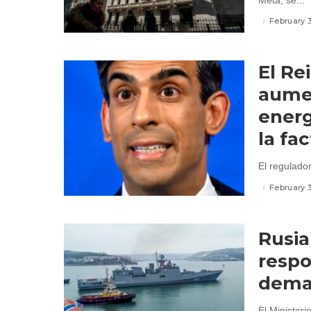
Meta, se...
February 
El Re
aumen
energ
la fa
El regulado
February 
Rusia
respo
dema
El Minister