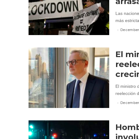
arras
Las nacione
más estricta
December 
El mi
reele
creci
El ministro
reelección d
December 
Hombr
invol