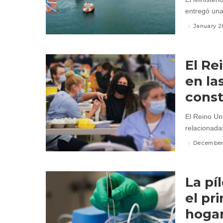
entregó una
January 2
El Re
en la
const
El Reino Un
relacionadas
December 
La pí
el pr
hogar