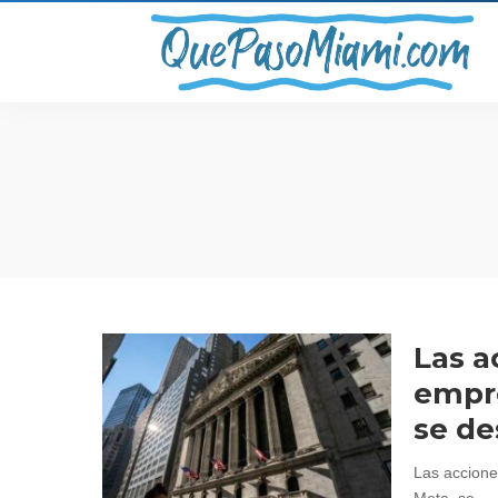
Las a
empre
se d
Las accione