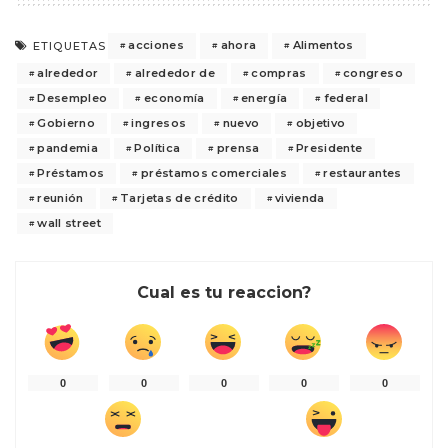
acciones
ahora
Alimentos
ETIQUETAS
alrededor
alrededor de
compras
congreso
Desempleo
economía
energía
federal
Gobierno
ingresos
nuevo
objetivo
pandemia
Política
prensa
Presidente
Préstamos
préstamos comerciales
restaurantes
reunión
Tarjetas de crédito
vivienda
wall street
Cual es tu reaccion?
0
0
0
0
0