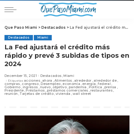
Que Paso Miami
>
Destacados
>
La Fed ajustará el crédito más rápido y prevé 3 subidas de tipos en 2024
Destacados
Miami
La Fed ajustará el crédito más
rápido y prevé 3 subidas de tipos en
2024
December 15, 2021
Destacados
Miami
acciones
ahora
Alimentos
alrededor
alrededor de
Etiquetas
compras
congreso
Desempleo
economía
energía
federal
Gobierno
ingresos
nuevo
objetivo
pandemia
Política
prensa
Presidente
Préstamos
préstamos comerciales
restaurantes
reunión
Tarjetas de crédito
vivienda
wall street