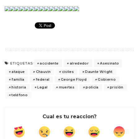
accidente
alrededor
Asesinato
ETIQUETAS
ataque
Chauvin
civiles
Daunte Wright
familia
federal
George Floyd
Gobierno
historia
Legal
muertes
policía
prisión
teléfono
Cual es tu reaccion?