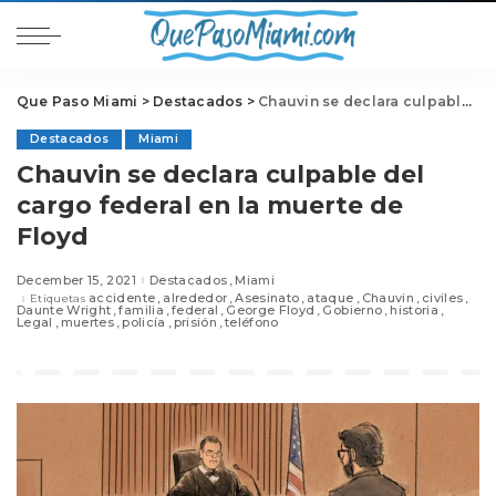
Que Paso Miami
>
Destacados
>
Chauvin se declara culpable del cargo federal en la muerte de Floyd
Destacados
Miami
Chauvin se declara culpable del
cargo federal en la muerte de
Floyd
December 15, 2021
Destacados
Miami
accidente
alrededor
Asesinato
ataque
Chauvin
civiles
Etiquetas
Daunte Wright
familia
federal
George Floyd
Gobierno
historia
Legal
muertes
policía
prisión
teléfono