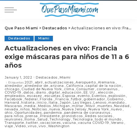
Que Paso Miami
>
Destacados
>
Actualizaciones en vivo: Francia exige máscaras para niños de 11 a 6 años
Destacados
Miami
Actualizaciones en vivo: Francia
exige máscaras para niños de 11 a 6
años
January 1, 2022
Destacados
Miami
2021
abril
actualizaciones
Aeropuerto
Alemania
Etiquetas
alrededor
alrededor de
arizona
California
capital de la nación
chicago
Ciudad de Nueva York
clima
Consumer
coronavirus
COVID-19
datos
diario
digital
educación
EE. UU.
elección
empleados
escasez
escuelas
Esposa
evento
Eventos
explosión
Facebook
federal
Florida.
Francia
fútbol
gobernador
Gobierno
Harvard
historia
inicio
Italia
Japón
Las Vegas
Lenovo
mandato
Mascaras
media
Medios
Michigan
militar
Móvil
muertes
Navidad
nevada
niños
Noticias
nueva
Nueva Jersey
Nueva York
nuevo
ohio
Oportunidades
pandemia
pandemia de coronavirus
para niños
prensa
Presidente
pronósticos
Redes sociales
reuniones
Roma
Salud
Technology
Tecnología
todo el mundo
Transporte
twitter
vacaciones
vacuna
vacuna COVID-19
Verano
viaje
Video
virus
vivo
Washington