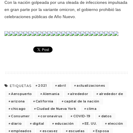
Con la nación golpeada por una oleada de infecciones impulsada
en gran parte por la variante omicron, el gobierno prohibió las
celebraciones públicas de Año Nuevo.
2021
abril
actualizaciones
ETIQUETAS
Aeropuerto
Alemania
alrededor
alrededor de
arizona
California
capital de la nación
chicago
Ciudad de Nueva York
clima
Consumer
coronavirus
COVID-19
datos
diario
digital
educación
EE. UU.
elección
empleados
escasez
escuelas
Esposa