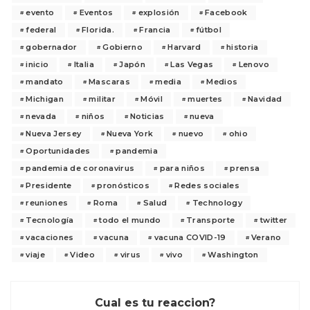
evento
Eventos
explosión
Facebook
federal
Florida.
Francia
fútbol
gobernador
Gobierno
Harvard
historia
inicio
Italia
Japón
Las Vegas
Lenovo
mandato
Mascaras
media
Medios
Michigan
militar
Móvil
muertes
Navidad
nevada
niños
Noticias
nueva
Nueva Jersey
Nueva York
nuevo
ohio
Oportunidades
pandemia
pandemia de coronavirus
para niños
prensa
Presidente
pronósticos
Redes sociales
reuniones
Roma
Salud
Technology
Tecnología
todo el mundo
Transporte
twitter
vacaciones
vacuna
vacuna COVID-19
Verano
viaje
Video
virus
vivo
Washington
Cual es tu reaccion?