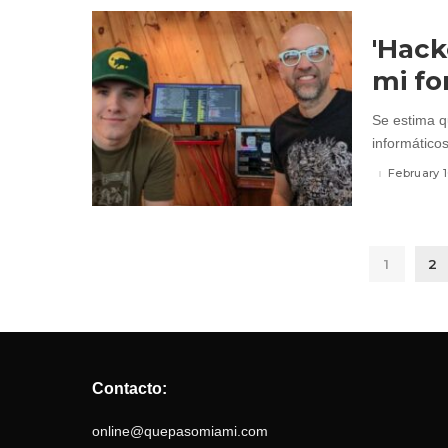
'Hack
mi fo
Se estima qu
informático
February 
1
2
Contacto:
online@quepasomiami.com