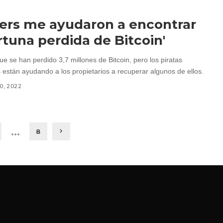
ers me ayudaron a encontrar
rtuna perdida de Bitcoin'
e se han perdido 3,7 millones de Bitcoin, pero los piratas
s están ayudando a los propietarios a recuperar algunos de ellos.
10, 2022
…
8