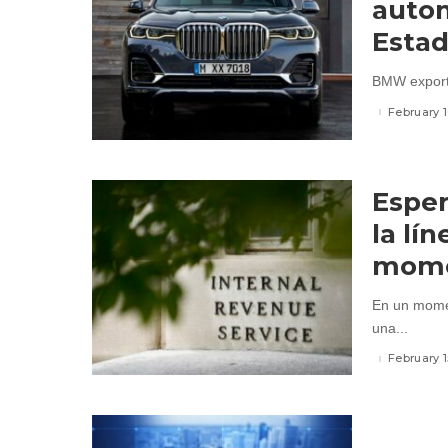
auto
Estad
BMW exportó
February 
Esper
la lí
mome
En un momen
una...
February 1