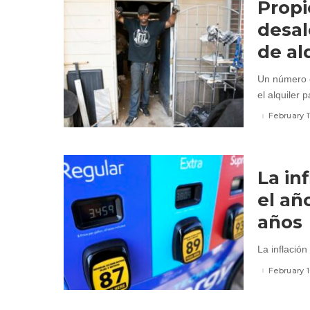
Propi
desal
de al
Un número c
el alquiler p
February 1
La in
el añ
años
La inflación
February 