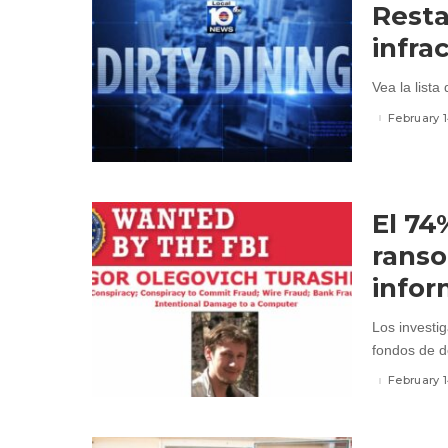
Resta
infra
Vea la lista
February 
El 74
ranso
infor
Los investi
fondos de d
February 