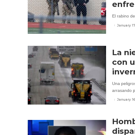
enfre
El rabino de
January 1
La ni
con 
inver
Una peligro
arrasando pa
January 1
Homb
dispa