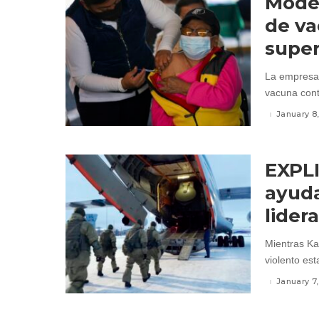
Moder
de va
super
La empresa
vacuna contr
January 8
EXPLI
ayuda
lider
Mientras Ka
violento esta
January 7