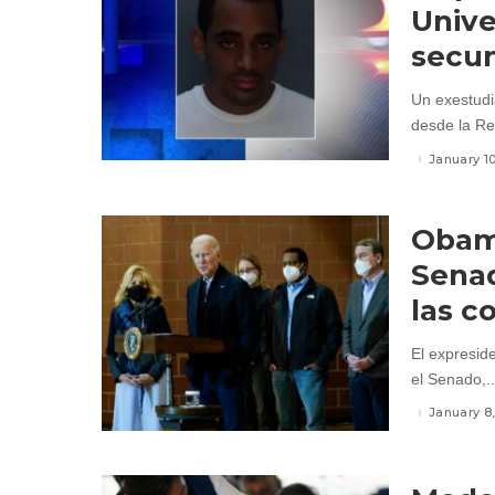
Unive
secun
Un exestudi
desde la Rep
January 1
Obama
Senad
las c
El expresid
el Senado,..
January 8