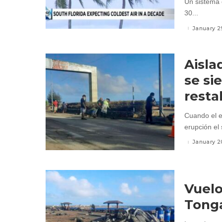
Un sistema 
30...
January 2
Aisla
se si
resta
Cuando el 
erupción el 
January 2
Vuelo
Tonga