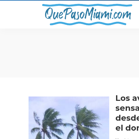
Los a
sensa
desde
el do