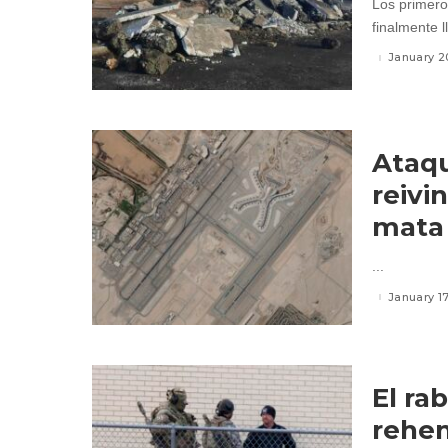
Los primero
finalmente l
January 2
Ataqu
reivi
mata 
...
January 1
El ra
rehen