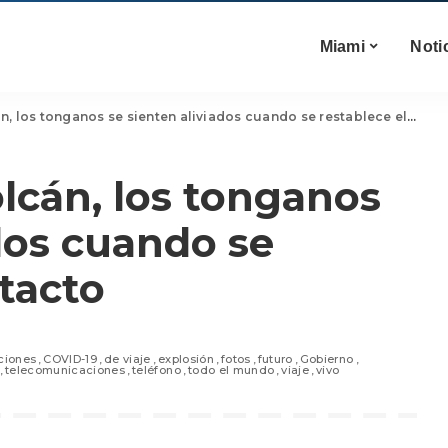
Miami
Noti
 los tonganos se sienten aliviados cuando se restablece el contacto
olcán, los tonganos
ados cuando se
ntacto
ciones
COVID-19
de viaje
explosión
fotos
futuro
Gobierno
telecomunicaciones
teléfono
todo el mundo
viaje
vivo