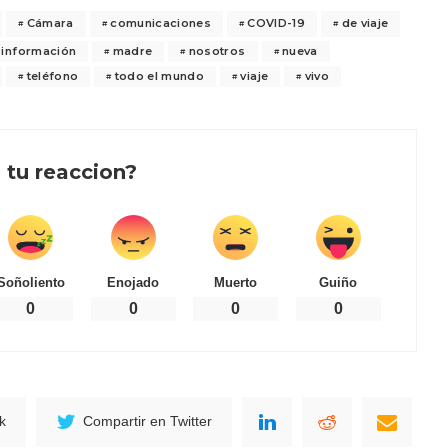
Cámara
comunicaciones
COVID-19
de viaje
información
madre
nosotros
nueva
teléfono
todo el mundo
viaje
vivo
 tu reaccion?
Soñoliento
Enojado
Muerto
Guiño
0
0
0
0
k
Compartir en Twitter