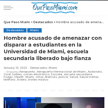
Que Paso Miami
>
Destacados
>
Hombre acusado de amenazar con disparar a estudiantes en la Universidad de Miami, escuela secundaria liberado bajo fianza
Destacados
Miami
Hombre acusado de amenazar con
disparar a estudiantes en la
Universidad de Miami, escuela
secundaria liberado bajo fianza
January 10, 2022
Destacados
Miami
Aeropuerto
Aeropuerto Internacional de Miami
Asesinato
Etiquetas
Coral Gables
correo electrónico
Escuela
escuela secundaria
Fuego
Health
Miami
niños
Noticias
policía
Salud
Salud mental
teléfono
tiroteo
tiroteo masivo