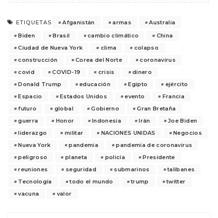
Afganistán
armas
Australia
ETIQUETAS
Biden
Brasil
cambio climático
China
Ciudad de Nueva York
clima
colapso
construcción
Corea del Norte
coronavirus
covid
COVID-19
crisis
dinero
Donald Trump
educación
Egipto
ejército
Espacio
Estados Unidos
evento
Francia
futuro
global
Gobierno
Gran Bretaña
guerra
Honor
Indonesia
Irán
Joe Biden
liderazgo
militar
NACIONES UNIDAS
Negocios
Nueva York
pandemia
pandemia de coronavirus
peligroso
planeta
policía
Presidente
reuniones
seguridad
submarinos
talibanes
Tecnología
todo el mundo
trump
twitter
vacuna
valor