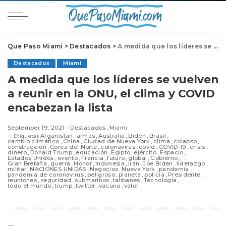
Que Paso Miami
>
Destacados
>
A medida que los líderes se vuelven a reunir en la ONU, el clima y COVID encabezan la lista
Destacados
Miami
A medida que los líderes se vuelven
a reunir en la ONU, el clima y COVID
encabezan la lista
September 19, 2021
Destacados
Miami
Afganistán
armas
Australia
Biden
Brasil
Etiquetas
cambio climático
China
Ciudad de Nueva York
clima
colapso
construcción
Corea del Norte
coronavirus
covid
COVID-19
crisis
dinero
Donald Trump
educación
Egipto
ejército
Espacio
Estados Unidos
evento
Francia
futuro
global
Gobierno
Gran Bretaña
guerra
Honor
Indonesia
Irán
Joe Biden
liderazgo
militar
NACIONES UNIDAS
Negocios
Nueva York
pandemia
pandemia de coronavirus
peligroso
planeta
policía
Presidente
reuniones
seguridad
submarinos
talibanes
Tecnología
todo el mundo
trump
twitter
vacuna
valor