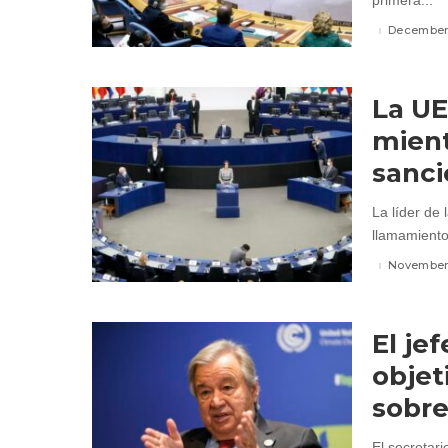
primera...
December 
La UE
mient
sanc
La líder de 
llamamiento 
November 
El je
objet
sobre 
El secretar