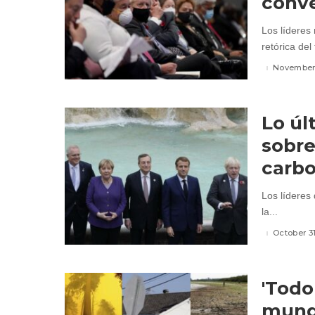
conve
Los líderes
retórica del f
November 
Lo úl
sobre
carb
Los líderes
la...
October 31
'Todo
mundo