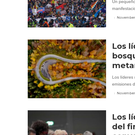
Un pequeño 
manifestaci
November 
Los l
bosqu
meta
Los líderes
emisiones d
November 
Los l
del f