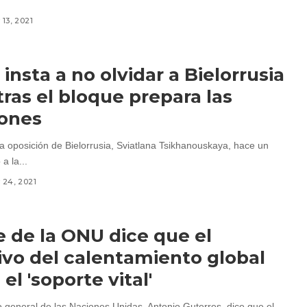
13, 2021
 insta a no olvidar a Bielorrusia
ras el bloque prepara las
iones
la oposición de Bielorrusia, Sviatlana Tsikhanouskaya, hace un
a la...
24, 2021
fe de la ONU dice que el
ivo del calentamiento global
el 'soporte vital'
io general de las Naciones Unidas, Antonio Guterres, dice que el