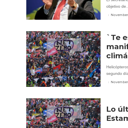
objetivo de..
November 
`Te e
manif
climá
Helicóptero
segundo día
November 
Lo úl
Estam