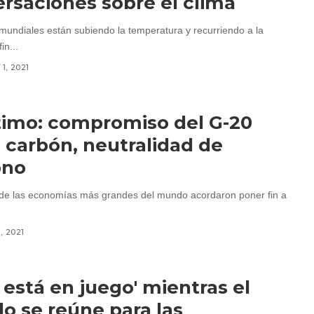
rsaciones sobre el clima
 mundiales están subiendo la temperatura y recurriendo a la
in...
1, 2021
timo: compromiso del G-20
 carbón, neutralidad de
ono
 de las economías más grandes del mundo acordaron poner fin a
, 2021
 está en juego' mientras el
 se reúne para las