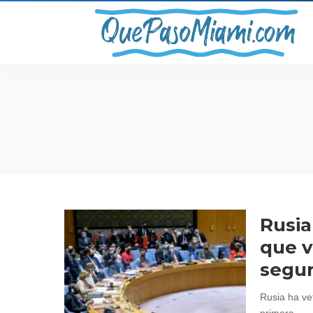
Rusia
que v
segu
Rusia ha ve