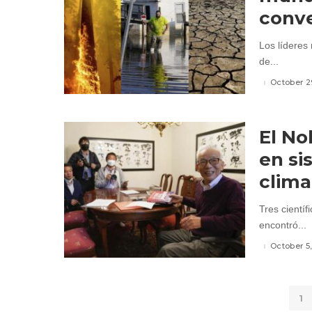
conve
Los líderes
de...
October 2
El No
en si
clima
Tres cientí
encontró...
October 5
1