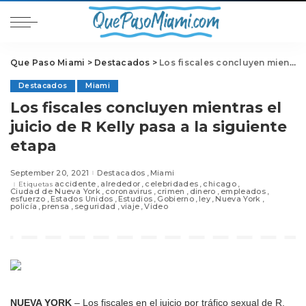
Que Paso Miami
>
Destacados
>
Los fiscales concluyen mientras el juicio de R Kelly pasa a la siguiente etapa
Destacados
Miami
Los fiscales concluyen mientras el
juicio de R Kelly pasa a la siguiente
etapa
September 20, 2021
Destacados
Miami
accidente
alrededor
celebridades
chicago
Etiquetas
Ciudad de Nueva York
coronavirus
crimen
dinero
empleados
esfuerzo
Estados Unidos
Estudios
Gobierno
ley
Nueva York
policía
prensa
seguridad
viaje
Video
NUEVA YORK
– Los fiscales en el juicio por tráfico sexual de R.