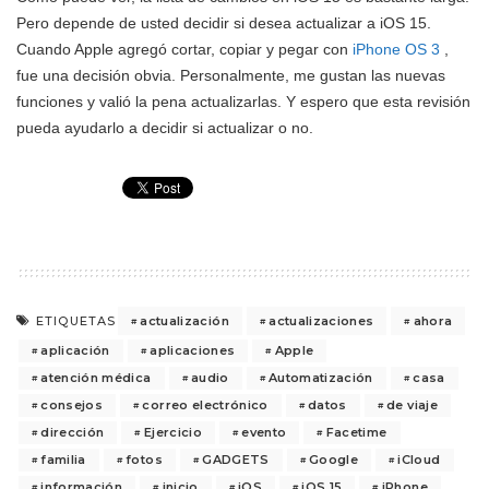
Pero depende de usted decidir si desea actualizar a iOS 15.
Cuando Apple agregó cortar, copiar y pegar con
iPhone OS 3
,
fue una decisión obvia. Personalmente, me gustan las nuevas
funciones y valió la pena actualizarlas. Y espero que esta revisión
pueda ayudarlo a decidir si actualizar o no.
actualización
actualizaciones
ahora
ETIQUETAS
aplicación
aplicaciones
Apple
atención médica
audio
Automatización
casa
consejos
correo electrónico
datos
de viaje
dirección
Ejercicio
evento
Facetime
familia
fotos
GADGETS
Google
iCloud
información
inicio
iOS
iOS 15
iPhone