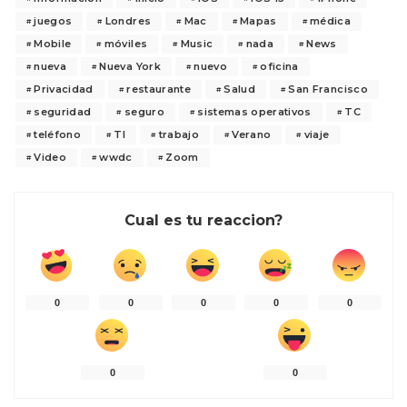
juegos
Londres
Mac
Mapas
médica
Mobile
móviles
Music
nada
News
nueva
Nueva York
nuevo
oficina
Privacidad
restaurante
Salud
San Francisco
seguridad
seguro
sistemas operativos
TC
teléfono
TI
trabajo
Verano
viaje
Video
wwdc
Zoom
Cual es tu reaccion?
0
0
0
0
0
0
0