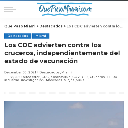
Que Paso Miami
>
Destacados
>
Los CDC advierten contra los cruceros, independientemente del estado de vacunación
Destacados
Miami
Los CDC advierten contra los
cruceros, independientemente del
estado de vacunación
December 30, 2021
Destacados
Miami
alrededor
CDC
coronavirus
COVID-19
Cruceros
EE. UU.
Etiquetas
industria
investigación
Mascaras
Viajes
virus