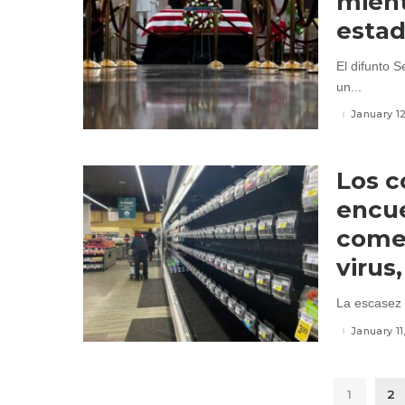
mient
estad
El difunto 
un...
January 1
Los 
encu
comes
virus,
La escasez 
January 11
1
2