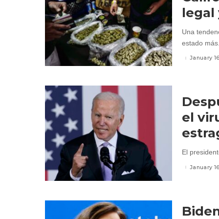
legal
Una tendenc
estado más.
January 1
Despu
el vi
estra
El president
January 1
Biden