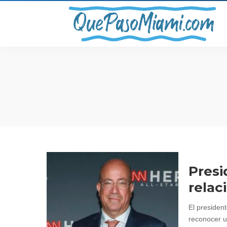
Presi
relac
El presiden
reconocer u