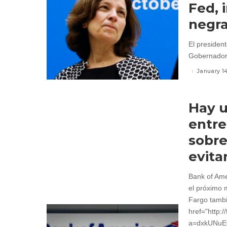
Fed, 
negr
El presiden
Gobernadore
January 1
Hay u
entre
sobre
evita
Bank of Ame
el próximo 
Fargo tambi
href="http:
a=dxkUNuE