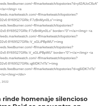
/feeds.feedburner.com/~ff/marketwatch/topstories?d=yIl2AUoC8zA"
></a></img> <a
//feeds.marketwatch.com/~ff/marketwatch/topstories?
02v0:8Y69S27GRlc:F7zBnMyn0Lo"><img
/feeds.feedburner.com/~ff/marketwatch/topstories?
2v0:8Y69S27GRlc:F7zBnMyn0Lo" border="0"></a></img> <a
//feeds.marketwatch.com/~ff/marketwatch/topstories?
02v0:8Y69S27GRlc:V_sGLiPBpWU"><img
/feeds.feedburner.com/~ff/marketwatch/topstories?
2v0:8Y69S27GRlc:V_sGLiPBpWU" border="0"></a></img> <a
//feeds.marketwatch.com/~ff/marketwatch/topstories?
2v0:8Y69S27GRlc:qj6IDK7rITs"><img
/feeds.feedburner.com/~ff/marketwatch/topstories?d=qj6IDK7rITs"
</a></img></div>
3, 2022
 rinde homenaje silencioso