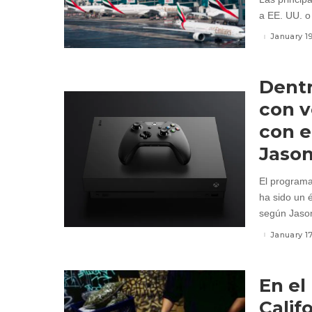
a EE. UU. o 
January 1
Dentr
con v
con e
Jason
El programa
ha sido un 
según Jason
January 1
En el
Calif