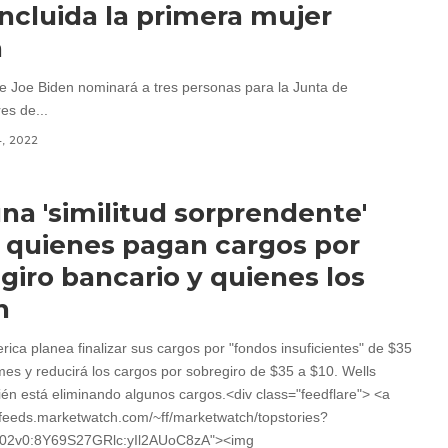
incluida la primera mujer
a
te Joe Biden nominará a tres personas para la Junta de
s de...
4, 2022
na 'similitud sorprendente'
 quienes pagan cargos por
giro bancario y quienes los
n
rica planea finalizar sus cargos por "fondos insuficientes" de $35
mes y reducirá los cargos por sobregiro de $35 a $10. Wells
én está eliminando algunos cargos.<div class="feedflare"> <a
//feeds.marketwatch.com/~ff/marketwatch/topstories?
02v0:8Y69S27GRlc:yIl2AUoC8zA"><img