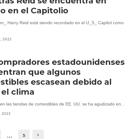
ras Reid se encuentra en
o en el Capitolio
Sen_ Harry Reid está siendo recordado en el U_S_ Capitol como
2, 2022
compradores estadounidenses
entran que algunos
tibles escasean debido al
 el clima
en las tiendas de comestibles de EE. UU. se ha agudizado en...
, 2022
…
5