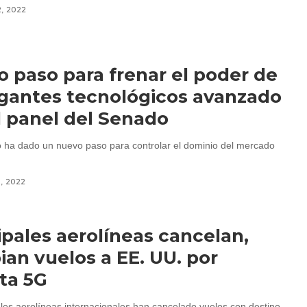
2, 2022
 paso para frenar el poder de
igantes tecnológicos avanzado
l panel del Senado
 ha dado un nuevo paso para controlar el dominio del mercado
1, 2022
ipales aerolíneas cancelan,
an vuelos a EE. UU. por
ta 5G
ales aerolíneas internacionales han cancelado vuelos con destino