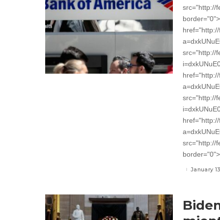
src="http:/
border="0"
href="http:
a=dxkUNuE
src="http:/
i=dxkUNuE0
href="http:
a=dxkUNuE
src="http:/
i=dxkUNuE0
href="http:
a=dxkUNuE0
src="http:/
border="0">
January 1
Biden