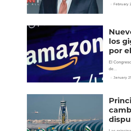
February 
Nuevo
los g
por e
El Congreso
de...
January 2
Princ
cambi
dispu
Las princip