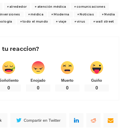
alrededor
atención médica
comunicaciones
inversiones
médica
Moderna
Noticias
Nvidia
nología
todo el mundo
viaje
virus
wall street
 tu reaccion?
Soñoliento
Enojado
Muerto
Guiño
0
0
0
0
k
Compartir en Twitter