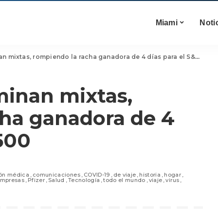
Miami
Noti
 mixtas, rompiendo la racha ganadora de 4 días para el S&P 500
minan mixtas,
cha ganadora de 4
 500
ón médica
comunicaciones
COVID-19
de viaje
historia
hogar
empresas
Pfizer
Salud
Tecnología
todo el mundo
viaje
virus