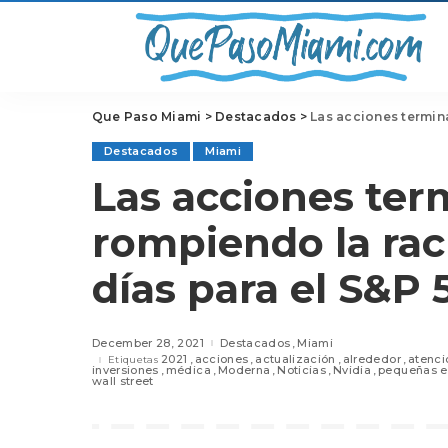
Que Paso Miami
>
Destacados
>
Las acciones terminan
Destacados
Miami
Las acciones ter
rompiendo la ra
días para el S&P
December 28, 2021
Destacados
Miami
2021
acciones
actualización
alrededor
atenci
Etiquetas
inversiones
médica
Moderna
Noticias
Nvidia
pequeñas 
wall street