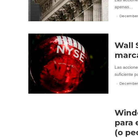
apenas...
December 
Wall 
marca
Las accione
suficiente p
December 
Windo
para 
(o pe