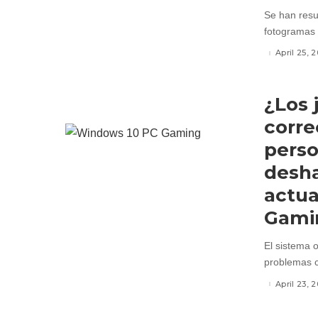
Se han resu
fotogramas 
April 25, 
¿Los 
corr
perso
desha
actua
Gami
El sistema o
problemas c
April 23, 