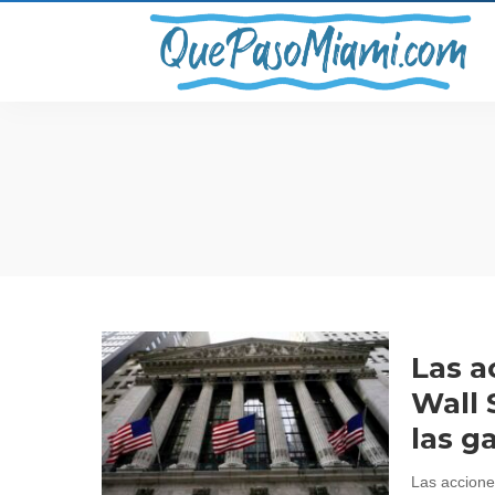
Las a
Wall 
las g
Las accione