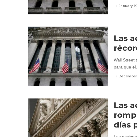
January 1
Las a
récor
Wall Street 
para que el.
December 
Las a
rompi
días 
Las accione