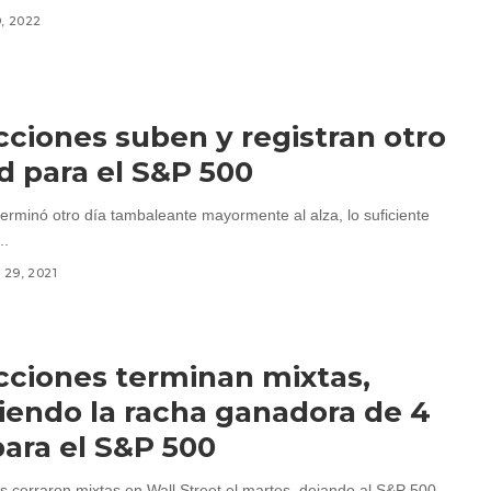
9, 2022
cciones suben y registran otro
d para el S&P 500
terminó otro día tambaleante mayormente al alza, lo suficiente
..
29, 2021
cciones terminan mixtas,
endo la racha ganadora de 4
para el S&P 500
s cerraron mixtas en Wall Street el martes, dejando al S&P 500