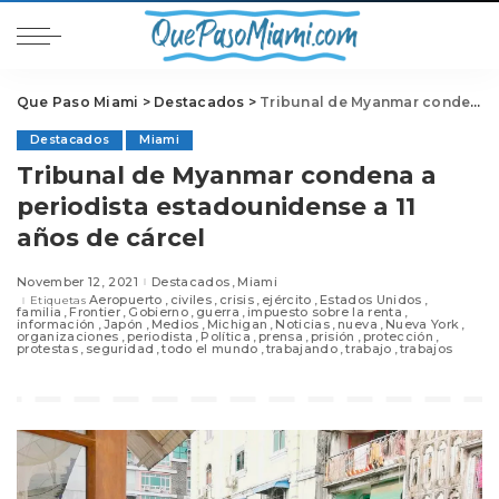
Que Paso Miami
>
Destacados
>
Tribunal de Myanmar condena a periodista estadounidense a 11 años de cárcel
Destacados
Miami
Tribunal de Myanmar condena a
periodista estadounidense a 11
años de cárcel
November 12, 2021
Destacados
Miami
Aeropuerto
civiles
crisis
ejército
Estados Unidos
Etiquetas
familia
Frontier
Gobierno
guerra
impuesto sobre la renta
información
Japón
Medios
Michigan
Noticias
nueva
Nueva York
organizaciones
periodista
Política
prensa
prisión
protección
protestas
seguridad
todo el mundo
trabajando
trabajo
trabajos