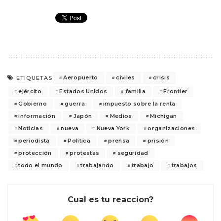
Aeropuerto
civiles
crisis
ETIQUETAS
ejército
Estados Unidos
familia
Frontier
Gobierno
guerra
impuesto sobre la renta
información
Japón
Medios
Michigan
Noticias
nueva
Nueva York
organizaciones
periodista
Política
prensa
prisión
protección
protestas
seguridad
todo el mundo
trabajando
trabajo
trabajos
Cual es tu reaccion?