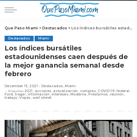
Que Paso Miami
>
Destacados
>
Los índices bursátiles estadounidenses caen después de la mejor ganancia semanal desde febrero
Destacados
Miami
Los índices bursátiles
estadounidenses caen después de
la mejor ganancia semanal desde
febrero
December 13, 2021
Destacados
Miami
2021
acciones
actualización
compras
COVID-19
federal
Etiquetas
Ford
hogar
información
intereses
Moderna
Préstamos
reunión
trabajo
Viajes
wall street