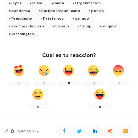
leyes
Miami
nada
Organización
pandemia
Partido Republicano
policía
Presidente
Préstamos
senado
sin fines de lucro
trabajo
trump
virginia
Washington
Cual es tu reaccion?
0
0
0
0
0
0
0
0
COMPARTE