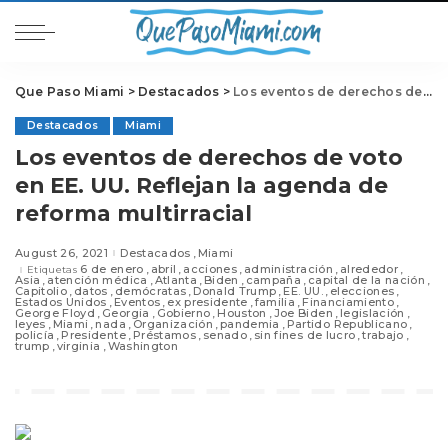
Que Paso Miami
>
Destacados
>
Los eventos de derechos de voto en EE. UU. Reflejan la agenda de reforma multirracial
Destacados
Miami
Los eventos de derechos de voto
en EE. UU. Reflejan la agenda de
reforma multirracial
August 26, 2021
Destacados
Miami
6 de enero
abril
acciones
administración
alrededor
Etiquetas
Asia
atención médica
Atlanta
Biden
campaña
capital de la nación
Capitolio
datos
demócratas
Donald Trump
EE. UU.
elecciones
Estados Unidos
Eventos
ex presidente
familia
Financiamiento
George Floyd
Georgia
Gobierno
Houston
Joe Biden
legislación
leyes
Miami
nada
Organización
pandemia
Partido Republicano
policía
Presidente
Préstamos
senado
sin fines de lucro
trabajo
trump
virginia
Washington