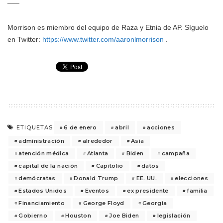
Morrison es miembro del equipo de Raza y Etnia de AP. Síguelo
en Twitter:
https://www.twitter.com/aaronlmorrison
.
6 de enero
abril
acciones
ETIQUETAS
administración
alrededor
Asia
atención médica
Atlanta
Biden
campaña
capital de la nación
Capitolio
datos
demócratas
Donald Trump
EE. UU.
elecciones
Estados Unidos
Eventos
ex presidente
familia
Financiamiento
George Floyd
Georgia
Gobierno
Houston
Joe Biden
legislación