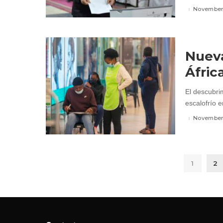
November 
Nueva
Áfric
El descubri
escalofrío e
November 
1
2