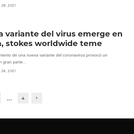
28, 2021
 variante del virus emerge en
a, stokes worldwide teme
miento de una nueva variante del coronavirus provocó un
n gran parte...
26, 2021
…
4