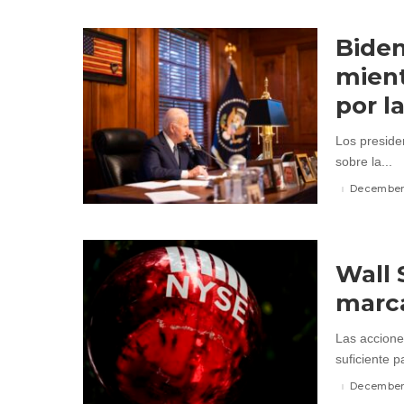
Biden
mient
por l
Los preside
sobre la...
December 
Wall 
marca
Las accione
suficiente p
December 