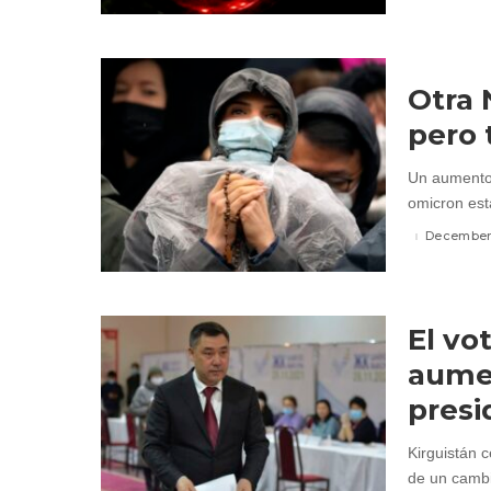
Otra 
pero
Un aumento 
omicron está
December 
El vo
aumen
presi
Kirguistán 
de un cambi