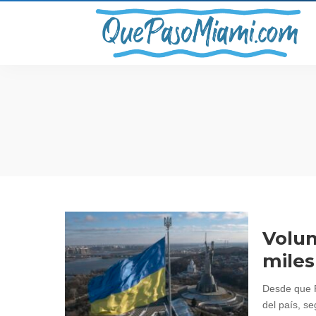
Volun
miles
Desde que R
del país, se