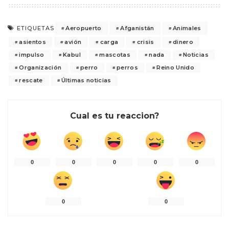
Aeropuerto
Afganistán
Animales
ETIQUETAS
asientos
avión
carga
crisis
dinero
impulso
Kabul
mascotas
nada
Noticias
Organización
perro
perros
Reino Unido
rescate
Últimas noticias
Cual es tu reaccion?
0
0
0
0
0
0
0