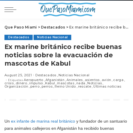
Que Paso Miami
>
Destacados
>
Ex marine británico recibe buenas noticias sobre la evacuación de mascotas de Kabul
Destacados
Noticias Nacional
Ex marine británico recibe buenas
noticias sobre la evacuación de
mascotas de Kabul
August 25, 2021
Destacados
Noticias Nacional
Aeropuerto
Afganistán
Animales
asientos
avión
carga
Etiquetas
crisis
dinero
impulso
Kabul
mascotas
nada
Noticias
Organización
perro
perros
Reino Unido
rescate
Últimas noticias
Un
ex infante de marina real británico
y fundador de un santuario
para animales callejeros en Afganistán ha recibido buenas