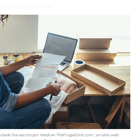
vitado fue escrita por Heidi en
TheFrugalGirls.com
, un sitio web