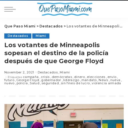
Que Paso Miami
>
Destacados
>
Los votantes de Minneapolis sopesan el destino de la policía después de que George Floyd
Destacados
Miami
Los votantes de Minneapolis
sopesan el destino de la policía
después de que George Floyd
November 2, 2021
Destacados
Miami
campaña
crisis
demócratas
dinero
elecciones
envío
Etiquetas
futuro
George Floyd
gobernador
liderazgo
mandato
News
nueva
nuevo
policía
Salud
seguridad
sin fines de lucro
violencia armada