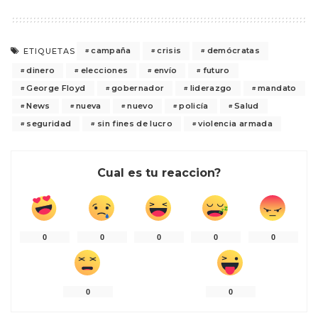
campaña
crisis
demócratas
ETIQUETAS
dinero
elecciones
envío
futuro
George Floyd
gobernador
liderazgo
mandato
News
nueva
nuevo
policía
Salud
seguridad
sin fines de lucro
violencia armada
Cual es tu reaccion?
0
0
0
0
0
0
0