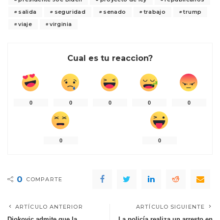
salida
seguridad
senado
trabajo
trump
viaje
virginia
Cual es tu reaccion?
0
0
0
0
0
0
0
0
COMPARTE
ARTÍCULO ANTERIOR
ARTÍCULO SIGUIENTE
Djokovic admite que la
La policía realiza un arresto en