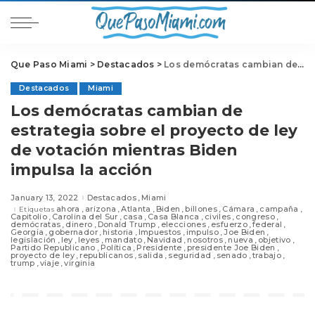
Que Paso Miami
>
Destacados
>
Los demócratas cambian de estrategia sobre el proyecto de ley de votación mientras Biden impulsa la acción
Destacados
Miami
Los demócratas cambian de
estrategia sobre el proyecto de ley
de votación mientras Biden
impulsa la acción
January 13, 2022
Destacados
Miami
ahora
arizona
Atlanta
Biden
billones
Cámara
campaña
Etiquetas
Capitolio
Carolina del Sur
casa
Casa Blanca
civiles
congreso
demócratas
dinero
Donald Trump
elecciones
esfuerzo
federal
Georgia
gobernador
historia
Impuestos
impulso
Joe Biden
legislación
ley
leyes
mandato
Navidad
nosotros
nueva
objetivo
Partido Republicano
Política
Presidente
presidente Joe Biden
proyecto de ley
republicanos
salida
seguridad
senado
trabajo
trump
viaje
virginia