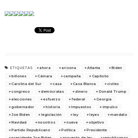
ahora
arizona
Atlanta
Biden
ETIQUETAS
billones
Cámara
campaña
Capitolio
Carolina del Sur
casa
Casa Blanca
civiles
congreso
demócratas
dinero
Donald Trump
elecciones
esfuerzo
federal
Georgia
gobernador
historia
Impuestos
impulso
Joe Biden
legislación
ley
leyes
mandato
Navidad
nosotros
nueva
objetivo
Partido Republicano
Política
Presidente
presidente Joe Biden
proyecto de ley
republicanos