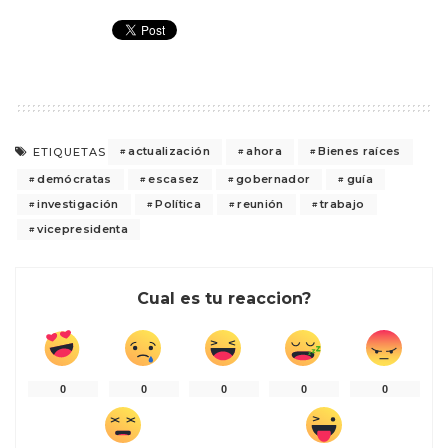
actualización
ahora
Bienes raíces
ETIQUETAS
demócratas
escasez
gobernador
guía
investigación
Política
reunión
trabajo
vicepresidenta
Cual es tu reaccion?
0
0
0
0
0