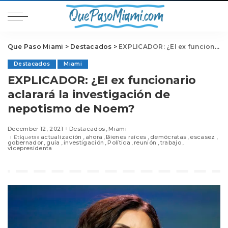
Que Paso Miami
>
Destacados
>
EXPLICADOR: ¿El ex funcionario aclarará la investigación de nepotismo de Noem?
Destacados
Miami
EXPLICADOR: ¿El ex funcionario
aclarará la investigación de
nepotismo de Noem?
December 12, 2021
Destacados
Miami
actualización
ahora
Bienes raíces
demócratas
escasez
Etiquetas
gobernador
guía
investigación
Política
reunión
trabajo
vicepresidenta