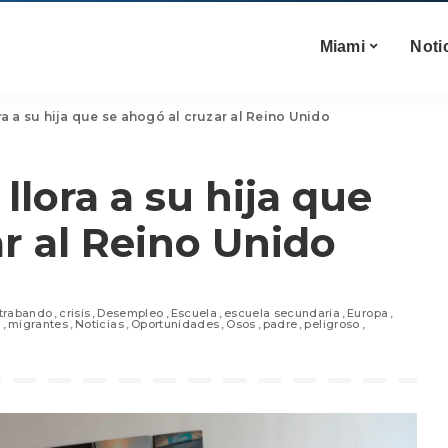
Miami
Noti
lora a su hija que se ahogó al cruzar al Reino Unido
 llora a su hija que
ar al Reino Unido
trabando
crisis
Desempleo
Escuela
escuela secundaria
Europa
a
migrantes
Noticias
Oportunidades
Osos
padre
peligroso