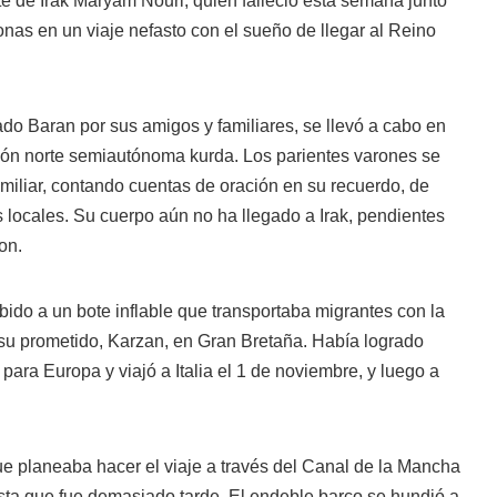
rte de Irak Maryam Nouri, quien falleció esta semana junto
nas en un viaje nefasto con el sueño de llegar al Reino
ado Baran por sus amigos y familiares, se llevó a cabo en
ión norte semiautónoma kurda. Los parientes varones se
amiliar, contando cuentas de oración en su recuerdo, de
 locales. Su cuerpo aún no ha llegado a Irak, pendientes
on.
bido a un bote inflable que transportaba migrantes con la
su prometido, Karzan, en Gran Bretaña. Había logrado
ara Europa y viajó a Italia el 1 de noviembre, y luego a
ue planeaba hacer el viaje a través del Canal de la Mancha
asta que fue demasiado tarde. El endeble barco se hundió a