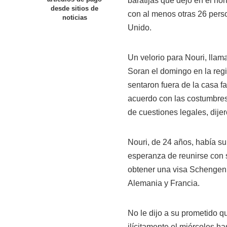
baratijas que dejó en el no
desde sitios de
con al menos otras 26 perso
noticias
Unido.
Un velorio para Nouri, llam
Soran el domingo en la reg
sentaron fuera de la casa f
acuerdo con las costumbres
de cuestiones legales, dijer
Nouri, de 24 años, había su
esperanza de reunirse con 
obtener una visa Schengen p
Alemania y Francia.
No le dijo a su prometido q
ilícitamente el miércoles h