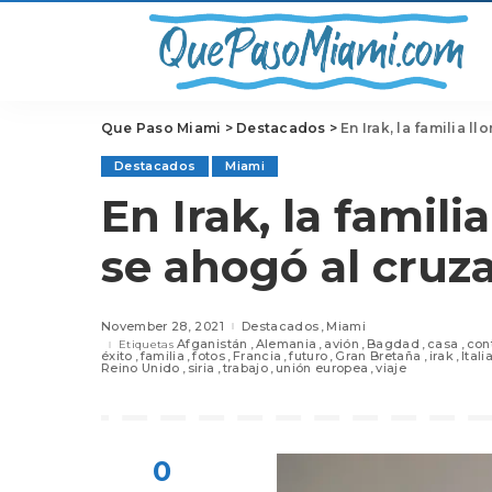
Que Paso Miami
>
Destacados
>
En Irak, la familia l
Destacados
Miami
En Irak, la familia
se ahogó al cruz
November 28, 2021
Destacados
Miami
Afganistán
Alemania
avión
Bagdad
casa
con
Etiquetas
éxito
familia
fotos
Francia
futuro
Gran Bretaña
irak
Itali
Reino Unido
siria
trabajo
unión europea
viaje
0