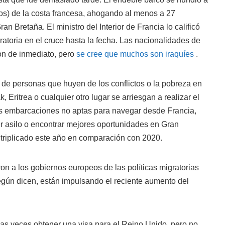
ros) de la costa francesa, ahogando al menos a 27
an Bretaña. El ministro del Interior de Francia lo calificó
atoria en el cruce hasta la fecha. Las nacionalidades de
on de inmediato, pero
se cree que muchos son iraquíes
.
e personas que huyen de los conflictos o la pobreza en
k, Eritrea o cualquier otro lugar se arriesgan a realizar el
s embarcaciones no aptas para navegar desde Francia,
r asilo o encontrar mejores oportunidades en Gran
 triplicado este año en comparación con 2020.
n a los gobiernos europeos de las políticas migratorias
gún dicen, están impulsando el reciente aumento del
as veces obtener una visa para el Reino Unido, pero no