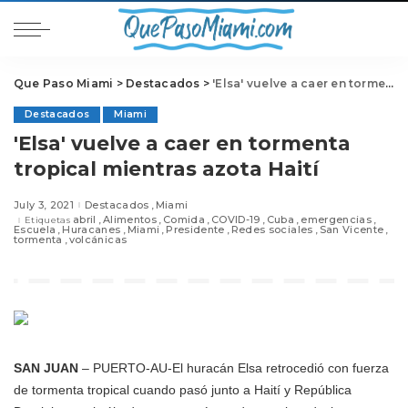
Que Paso Miami
>
Destacados
>
'Elsa' vuelve a caer en tormenta tropical mientras azota Haití
Destacados
Miami
'Elsa' vuelve a caer en tormenta
tropical mientras azota Haití
July 3, 2021
Destacados
Miami
abril
Alimentos
Comida
COVID-19
Cuba
emergencias
Etiquetas
Escuela
Huracanes
Miami
Presidente
Redes sociales
San Vicente
tormenta
volcánicas
SAN JUAN
– PUERTO-AU-El huracán Elsa retrocedió con fuerza
de tormenta tropical cuando pasó junto a Haití y República