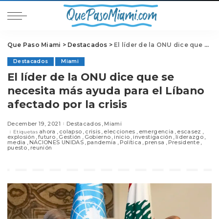
Que Paso Miami
>
Destacados
>
El líder de la ONU dice que se necesita más ayuda para el Líbano afectado por la crisis
Destacados
Miami
El líder de la ONU dice que se
necesita más ayuda para el Líbano
afectado por la crisis
December 19, 2021
Destacados
Miami
ahora
colapso
crisis
elecciones
emergencia
escasez
Etiquetas
explosión
futuro
Gestión
Gobierno
inicio
investigación
liderazgo
media
NACIONES UNIDAS
pandemia
Política
prensa
Presidente
puesto
reunión