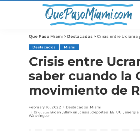
Que Paso Miami
>
Destacados
>
Crisis entre Ucrania 
Destacados
Miami
Crisis entre Ucra
saber cuando la 
movimiento de R
February 16, 2022
Destacados
Miami
Biden
Blinken
crisis
deportes
EE. UU.
energía
Etiquetas
Washington