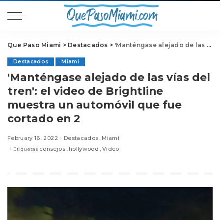
Que Paso Miami
>
Destacados
>
'Manténgase alejado de las vías del tren': el video de Brightline muestra un automóvil que fue cortado en 2
Destacados
Miami
'Manténgase alejado de las vías del
tren': el video de Brightline
muestra un automóvil que fue
cortado en 2
February 16, 2022
Destacados
Miami
consejos
hollywood
Video
Etiquetas