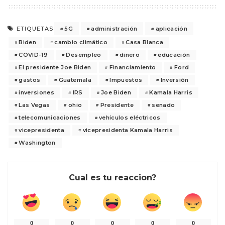
5G
administración
aplicación
ETIQUETAS
Biden
cambio climático
Casa Blanca
COVID-19
Desempleo
dinero
educación
El presidente Joe Biden
Financiamiento
Ford
gastos
Guatemala
Impuestos
Inversión
inversiones
IRS
Joe Biden
Kamala Harris
Las Vegas
ohio
Presidente
senado
telecomunicaciones
vehículos eléctricos
vicepresidenta
vicepresidenta Kamala Harris
Washington
Cual es tu reaccion?
0
0
0
0
0