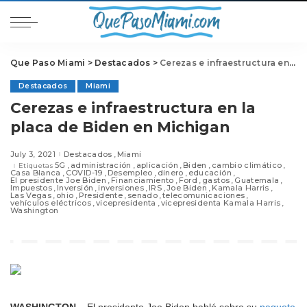
Que Paso Miami
>
Destacados
>
Cerezas e infraestructura en la placa de Biden en Michigan
Destacados
Miami
Cerezas e infraestructura en la
placa de Biden en Michigan
July 3, 2021
Destacados
Miami
5G
administración
aplicación
Biden
cambio climático
Etiquetas
Casa Blanca
COVID-19
Desempleo
dinero
educación
El presidente Joe Biden
Financiamiento
Ford
gastos
Guatemala
Impuestos
Inversión
inversiones
IRS
Joe Biden
Kamala Harris
Las Vegas
ohio
Presidente
senado
telecomunicaciones
vehículos eléctricos
vicepresidenta
vicepresidenta Kamala Harris
Washington