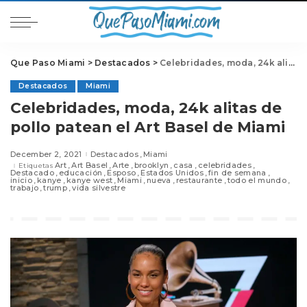
Que Paso Miami
>
Destacados
>
Celebridades, moda, 24k alitas de pollo patean el Art Basel de Miami
Destacados
Miami
Celebridades, moda, 24k alitas de
pollo patean el Art Basel de Miami
December 2, 2021
Destacados
Miami
Art
Art Basel
Arte
brooklyn
casa
celebridades
Etiquetas
Destacado
educación
Esposo
Estados Unidos
fin de semana
inicio
kanye
kanye west
Miami
nueva
restaurante
todo el mundo
trabajo
trump
vida silvestre