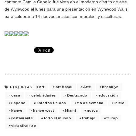
cantante Camila Cabello fue vista en el moderno distrito de arte
de Wynwood el lunes para una presentación en Wynwood Walls
para celebrar a 14 nuevos artistas con murales. y esculturas.
Art
Art Basel
Arte
brooklyn
ETIQUETAS
casa
celebridades
Destacado
educación
Esposo
Estados Unidos
fin de semana
inicio
kanye
kanye west
Miami
nueva
restaurante
todo el mundo
trabajo
trump
vida silvestre