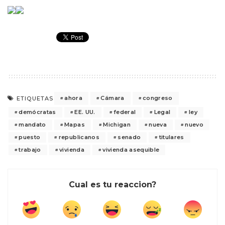
ahora
Cámara
congreso
ETIQUETAS
demócratas
EE. UU.
federal
Legal
ley
mandato
Mapas
Michigan
nueva
nuevo
puesto
republicanos
senado
titulares
trabajo
vivienda
vivienda asequible
Cual es tu reaccion?