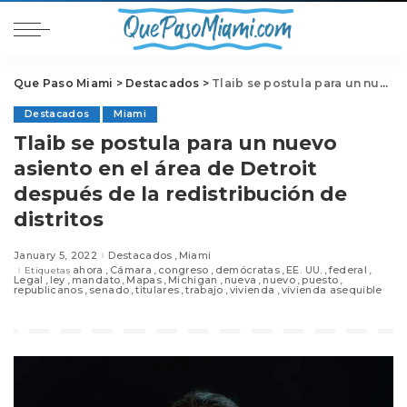
Que Paso Miami
>
Destacados
>
Tlaib se postula para un nuevo asiento en el área de Detroit después de la redistribución de distritos
Destacados
Miami
Tlaib se postula para un nuevo
asiento en el área de Detroit
después de la redistribución de
distritos
January 5, 2022
Destacados
Miami
ahora
Cámara
congreso
demócratas
EE. UU.
federal
Etiquetas
Legal
ley
mandato
Mapas
Michigan
nueva
nuevo
puesto
republicanos
senado
titulares
trabajo
vivienda
vivienda asequible