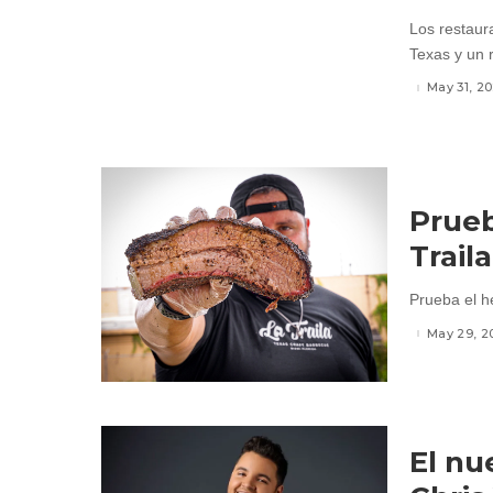
Los restaur
Texas y un 
May 31, 20
Prueb
Trail
Prueba el h
May 29, 2
El nu