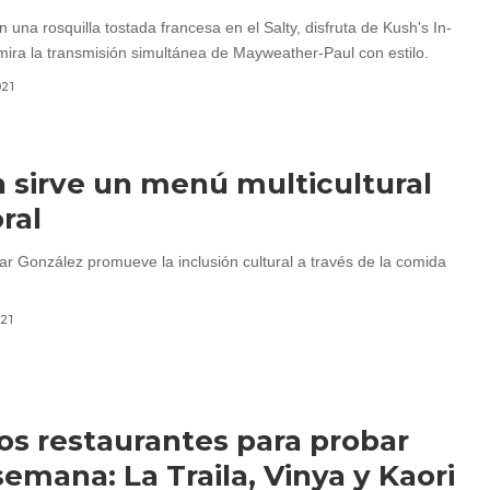
n una rosquilla tostada francesa en el Salty, disfruta de Kush's In-
 mira la transmisión simultánea de Mayweather-Paul con estilo.
021
n sirve un menú multicultural
ral
ar González promueve la inclusión cultural a través de la comida
021
s restaurantes para probar
semana: La Traila, Vinya y Kaori