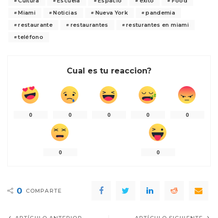
Cultura
Escuela
Espacio
éxito
Food
Miami
Noticias
Nueva York
pandemia
restaurante
restaurantes
resturantes en miami
teléfono
Cual es tu reaccion?
0
0
0
0
0
0
0
0
COMPARTE