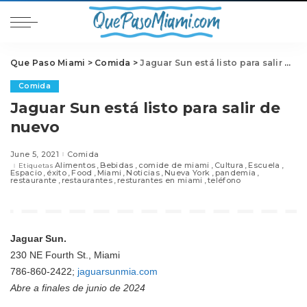
Que Paso Miami
>
Comida
>
Jaguar Sun está listo para salir de nuevo
Comida
Jaguar Sun está listo para salir de
nuevo
June 5, 2021
Comida
Alimentos
Bebidas
comide de miami
Cultura
Escuela
Etiquetas
Espacio
éxito
Food
Miami
Noticias
Nueva York
pandemia
restaurante
restaurantes
resturantes en miami
teléfono
Jaguar Sun.
230 NE Fourth St., Miami
786-860-2422;
jaguarsunmia.com
Abre a finales de junio de 2024