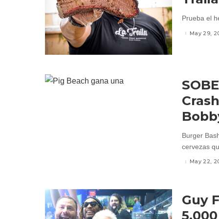
Prueba el h
May 29, 2
SOBEW
Crash
Bobb
Burger Bas
cervezas qu
May 22, 2
Guy F
5,000