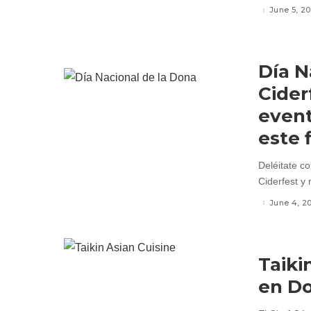
June 5, 20
Día N
Cider
event
este 
Deléitate co
Ciderfest y
June 4, 2
Taiki
en Do