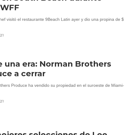
EWFF
ef visitó el restaurante 9Beach Latin ayer y dio una propina de $
021
e una era: Norman Brothers
ce a cerrar
hers Produce ha vendido su propiedad en el suroeste de Miami-
021
ejores selecciones de Lee