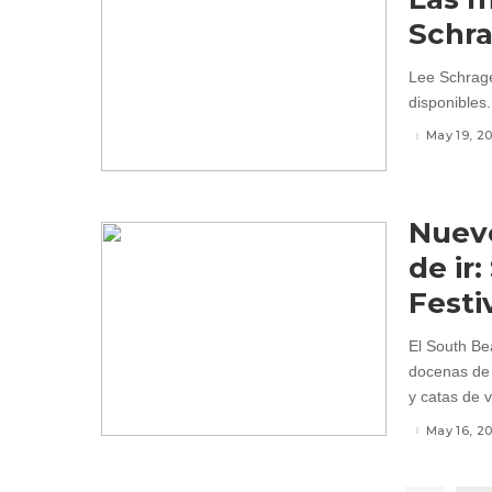
Schr
Lee Schrage
disponibles.
May 19, 2
Nueve
de ir
Festi
El South Be
docenas de 
y catas de v
May 16, 2