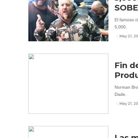
SOB
El famoso ch
5,000.
May 21, 2
Fin d
Produ
Norman Brot
Dade.
May 21, 2
Las m