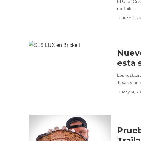
El Chef Cés
en Taikin.
June 2, 2
Nuevo
esta 
Los restaur
Texas y un 
May 31, 20
Prueb
Trail