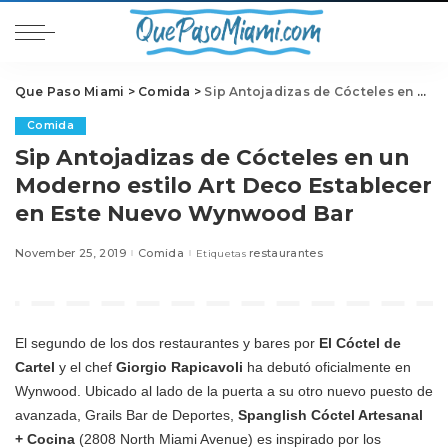
Que Paso Miami
>
Comida
>
Sip Antojadizas de Cócteles en un Moderno estilo Art Deco Establecer en Este Nuevo Wynwood Bar
Comida
Sip Antojadizas de Cócteles en un
Moderno estilo Art Deco Establecer
en Este Nuevo Wynwood Bar
November 25, 2019
Comida
restaurantes
Etiquetas
El segundo de los dos restaurantes y bares por
El Cóctel de
Cartel
y el chef
Giorgio Rapicavoli
ha debutó oficialmente en
Wynwood. Ubicado al lado de la puerta a su otro nuevo puesto de
avanzada, Grails Bar de Deportes,
Spanglish
Cóctel Artesanal
+ Cocina
(2808 North Miami Avenue) es inspirado por los