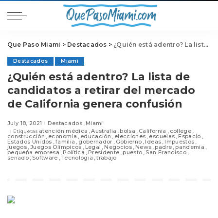
Que Paso Miami
>
Destacados
>
¿Quién está adentro? La lista de candidatos a retirar del mercado de California genera confusión
Destacados
Miami
¿Quién está adentro? La lista de
candidatos a retirar del mercado
de California genera confusión
July 18, 2021
Destacados
Miami
atención médica
Australia
bolsa
California
college
Etiquetas
construcción
economía
educación
elecciones
escuelas
Espacio
Estados Unidos
familia
gobernador
Gobierno
Ideas
Impuestos
juegos
Juegos Olímpicos
Legal
Negocios
News
padre
pandemia
pequeña empresa
Política
Presidente
puesto
San Francisco
senado
Software
Tecnología
trabajo