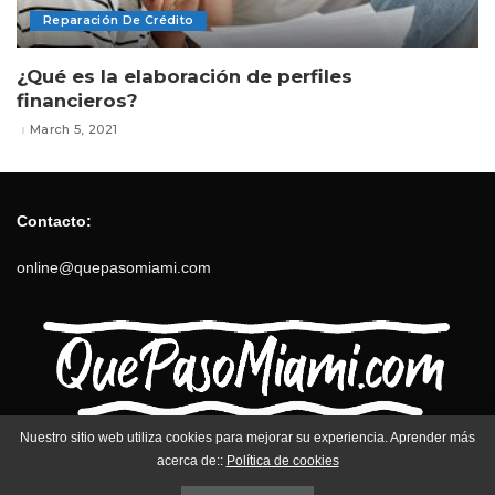
Reparación De Crédito
¿Qué es la elaboración de perfiles
financieros?
March 5, 2021
Contacto:
online@quepasomiami.com
Nuestro sitio web utiliza cookies para mejorar su experiencia. Aprender más
Contact us
Política de privacidad
acerca de::
Política de cookies
Términos y Condiciones